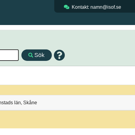
Kontakt: namn@isof.se
Sök
anstads län, Skåne