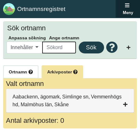
Ortnamnsregistret
Meny
Sök ortnamn
Anpassa sökning
Ange ortnamn
Sök
Innehåller
Ortnamn
Arkivposter
Valt ortnamn
Aabackenn, ägomark, Simlinge sn, Vemmenhögs
hd, Malmöhus län, Skåne
Antal arkivposter: 0