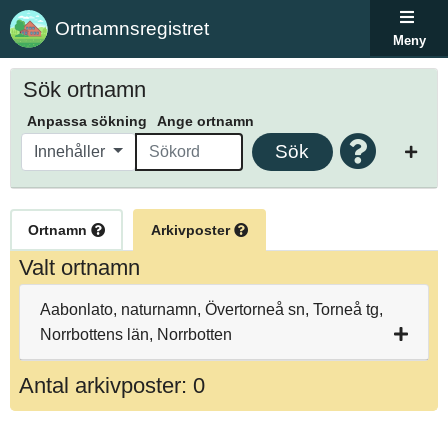
Ortnamnsregistret
Meny
Sök ortnamn
Anpassa sökning
Ange ortnamn
Sök
Innehåller
Ortnamn
Arkivposter
Valt ortnamn
Aabonlato, naturnamn, Övertorneå sn, Torneå tg,
Norrbottens län, Norrbotten
Antal arkivposter: 0