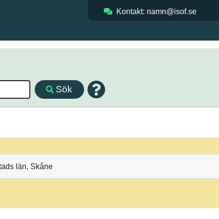
Kontakt: namn@isof.se
Sök
stads län, Skåne