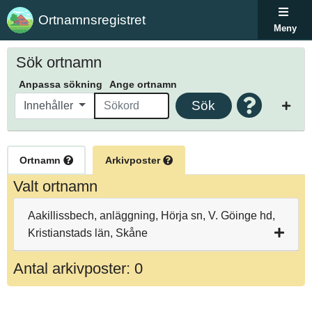
Ortnamnsregistret
Meny
Sök ortnamn
Anpassa sökning
Ange ortnamn
Sök
Innehåller
Ortnamn
Arkivposter
Valt ortnamn
Aakillissbech, anläggning, Hörja sn, V. Göinge hd,
Kristianstads län, Skåne
Antal arkivposter: 0