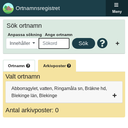
Ortnamnsregistret
Meny
Sök ortnamn
Anpassa sökning
Ange ortnamn
Sök
Innehåller
Ortnamn
Arkivposter
Valt ortnamn
Abborragylet, vatten, Ringamåla sn, Bräkne hd,
Blekinge län, Blekinge
Antal arkivposter: 0