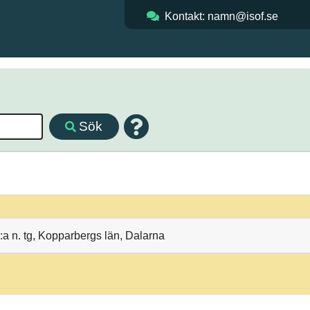
Kontakt: namn@isof.se
Sök
a n. tg, Kopparbergs län, Dalarna