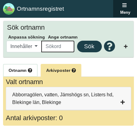
Ortnamnsregistret
Meny
Sök ortnamn
Anpassa sökning
Ange ortnamn
Sök
Innehåller
Ortnamn
Arkivposter
Valt ortnamn
Abborragölen, vatten, Jämshögs sn, Listers hd,
Blekinge län, Blekinge
Antal arkivposter: 0