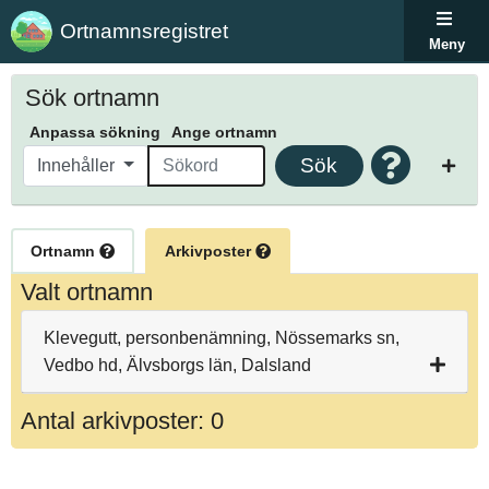
Ortnamnsregistret
Meny
Sök ortnamn
Anpassa sökning
Ange ortnamn
Sök
Innehåller
Ortnamn
Arkivposter
Valt ortnamn
Klevegutt, personbenämning, Nössemarks sn,
Vedbo hd, Älvsborgs län, Dalsland
Antal arkivposter: 0