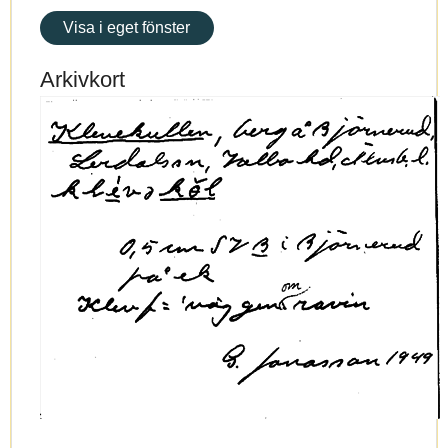
Visa i eget fönster
Arkivkort