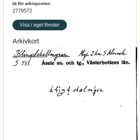
Id för arkivposten
2779572
Visa i eget fönster
Arkivkort