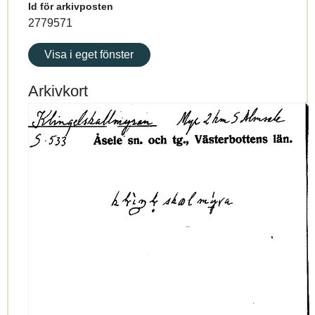
Id för arkivposten
2779571
Visa i eget fönster
Arkivkort