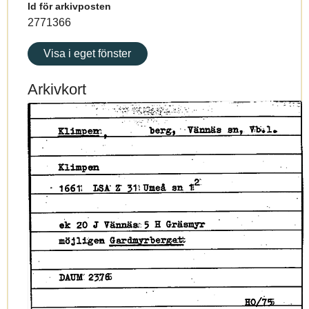
Id för arkivposten
2771366
Visa i eget fönster
Arkivkort