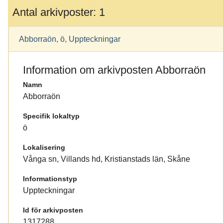
Antal arkivposter: 1
Abborraön, ö, Uppteckningar
Information om arkivposten Abborraön
Namn
Abborraön
Specifik lokaltyp
ö
Lokalisering
Vånga sn, Villands hd, Kristianstads län, Skåne
Informationstyp
Uppteckningar
Id för arkivposten
1317288