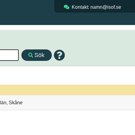
Kontakt: namn@isof.se
Sök
 län, Skåne