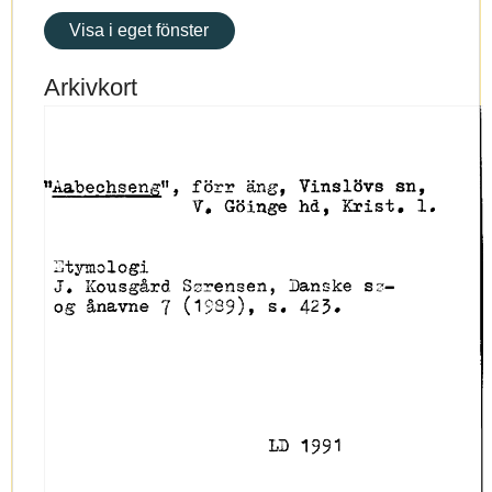
Visa i eget fönster
Arkivkort