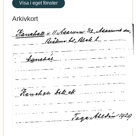
Visa i eget fönster
Arkivkort