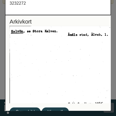
3232272
Arkivkort
Spara bild
Visa pdf