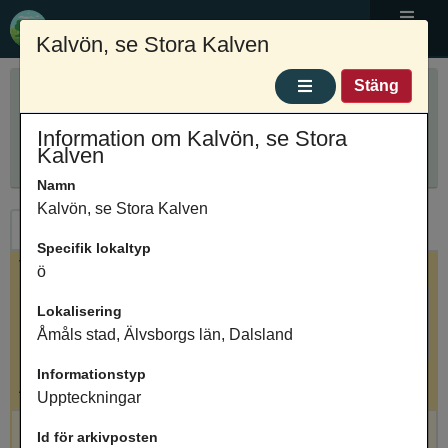
Ortnamnsregistret
Kalvön, se Stora Kalven
Meny
Sök ortnamn
Stäng
Anpassa sökning
Ange ortnamn
Information om Kalvön, se Stora
Sök
Innehåller
Kalven
Namn
Kalvön, se Stora Kalven
Ortnamn
Arkivposter
Specifik lokaltyp
Valt ortnamn
ö
Kalvön, se Stora Kalven, terräng, Åmåls stad,
Lokalisering
Älvsborgs län, Dalsland
Åmåls stad, Älvsborgs län, Dalsland
Informationstyp
Antal arkivposter: 1
Uppteckningar
Kalvön, se Stora Kalven, ö, Uppteckningar
Id för arkivposten