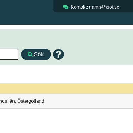
Kontakt: namn@isof.se
Sök
nds län, Östergötland