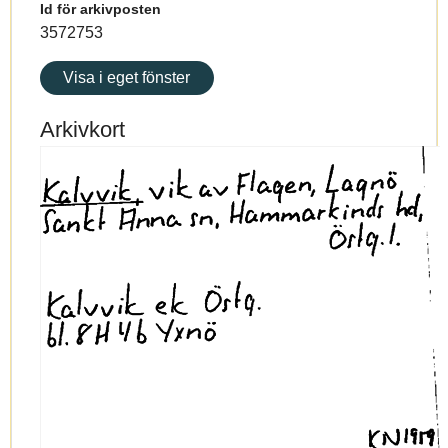
Id för arkivposten
3572753
Visa i eget fönster
Arkivkort