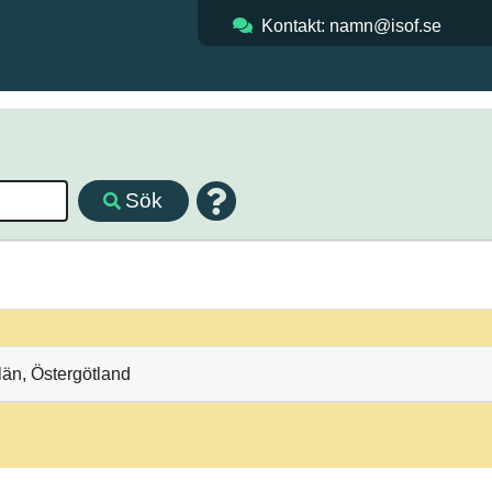
Kontakt: namn@isof.se
Sök
län, Östergötland