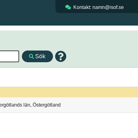
Kontakt: namn@isof.se
Sök
rgötlands län, Östergötland