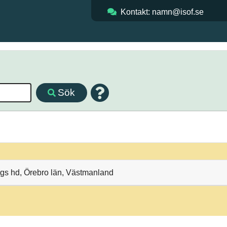
Kontakt: namn@isof.se
Sök
s hd, Örebro län, Västmanland