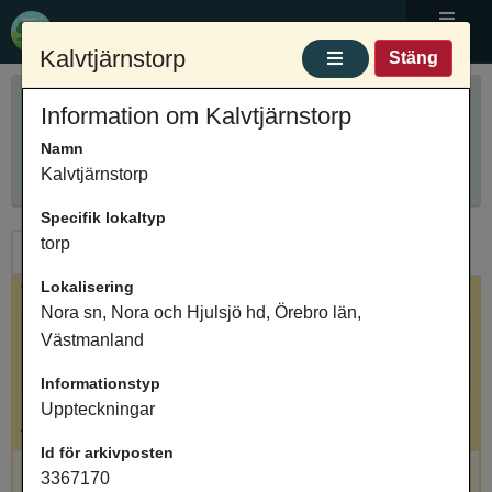
Ortnamnsregistret
Meny
Kalvtjärnstorp
Stäng
Sök ortnamn
Information om Kalvtjärnstorp
Anpassa sökning
Ange ortnamn
Namn
Sök
Innehåller
Kalvtjärnstorp
Specifik lokaltyp
torp
Ortnamn
Arkivposter
Lokalisering
Valt ortnamn
Nora sn, Nora och Hjulsjö hd, Örebro län,
Kalvtjärnstorp, bebyggelse, Nora sn, Nora och
Västmanland
Hjulsjö hd, Örebro län, Västmanland
Informationstyp
Uppteckningar
Antal arkivposter: 1
Id för arkivposten
Kalvtjärnstorp, torp, Uppteckningar
3367170