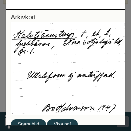
Arkivkort
Spara bild
Visa pdf