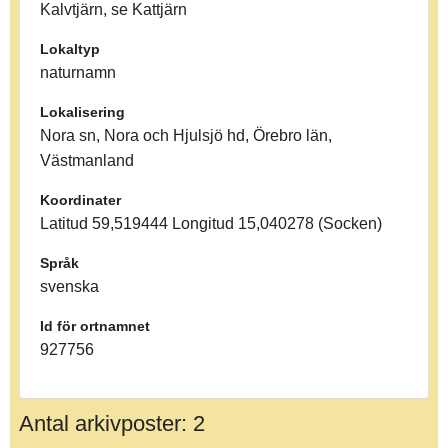
Kalvtjärn, se Kattjärn
Lokaltyp
naturnamn
Lokalisering
Nora sn, Nora och Hjulsjö hd, Örebro län,
Västmanland
Koordinater
Latitud 59,519444 Longitud 15,040278 (Socken)
Språk
svenska
Id för ortnamnet
927756
Antal arkivposter: 2