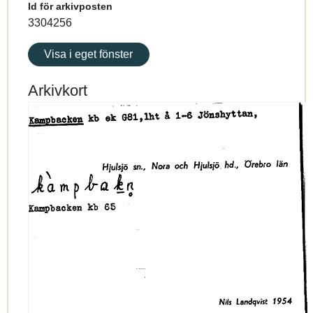
Id för arkivposten
3304256
Visa i eget fönster
Arkivkort