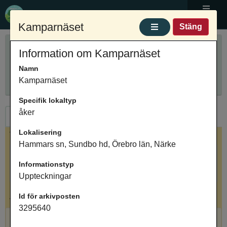
Ortnamnsregistret
Meny
Kamparnäset
Stäng
Sök ortnamn
Information om Kamparnäset
Anpassa sökning
Ange ortnamn
Namn
Sök
Innehåller
Kamparnäset
Specifik lokaltyp
åker
Ortnamn
Arkivposter
Lokalisering
Valt ortnamn
Hammars sn, Sundbo hd, Örebro län, Närke
Kamparnäset, ägomark, Hammars sn, Sundbo hd,
Informationstyp
Örebro län, Närke
Uppteckningar
Antal arkivposter: 1
Id för arkivposten
3295640
Kamparnäset, åker, Uppteckningar