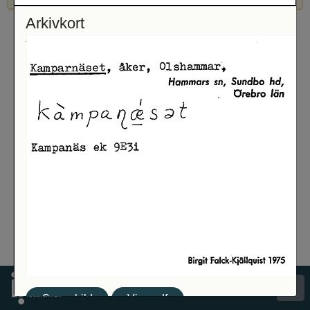
Arkivkort
Spara bild
Visa pdf