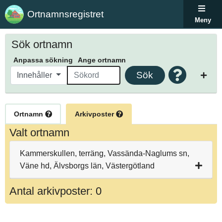
Ortnamnsregistret
Meny
Sök ortnamn
Anpassa sökning
Ange ortnamn
Sök
Innehåller
Ortnamn
Arkivposter
Valt ortnamn
Kammerskullen, terräng, Vassända-Naglums sn,
Väne hd, Älvsborgs län, Västergötland
Antal arkivposter: 0