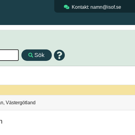
Kontakt: namn@isof.se
Sök
n, Västergötland
n