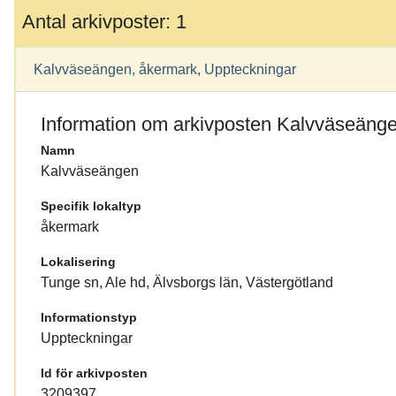
Antal arkivposter: 1
Kalvväseängen, åkermark, Uppteckningar
Information om arkivposten Kalvväseäng
Namn
Kalvväseängen
Specifik lokaltyp
åkermark
Lokalisering
Tunge sn, Ale hd, Älvsborgs län, Västergötland
Informationstyp
Uppteckningar
Id för arkivposten
3209397