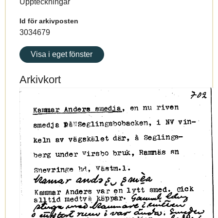
Uppteckningar
Id för arkivposten
3034679
Visa i eget fönster
Arkivkort