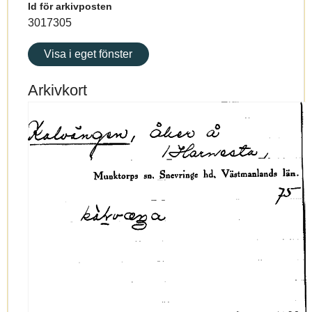
Id för arkivposten
3017305
Visa i eget fönster
Arkivkort