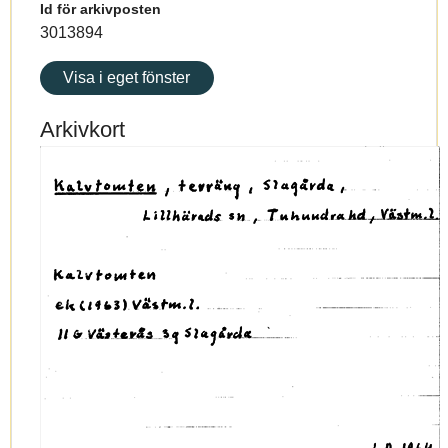
Id för arkivposten
3013894
Visa i eget fönster
Arkivkort