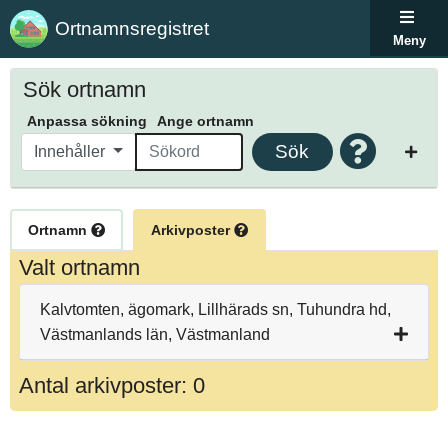
Ortnamnsregistret
Meny
Sök ortnamn
Anpassa sökning
Ange ortnamn
Sök
Innehåller
Ortnamn
Arkivposter
Valt ortnamn
Kalvtomten, ägomark, Lillhärads sn, Tuhundra hd,
Västmanlands län, Västmanland
Antal arkivposter: 0