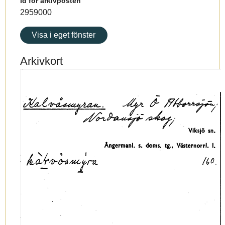
Id för arkivposten
2959000
Visa i eget fönster
Arkivkort