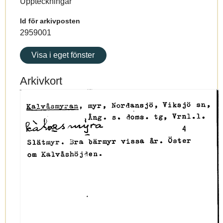
Uppteckningar
Id för arkivposten
2959001
Visa i eget fönster
Arkivkort