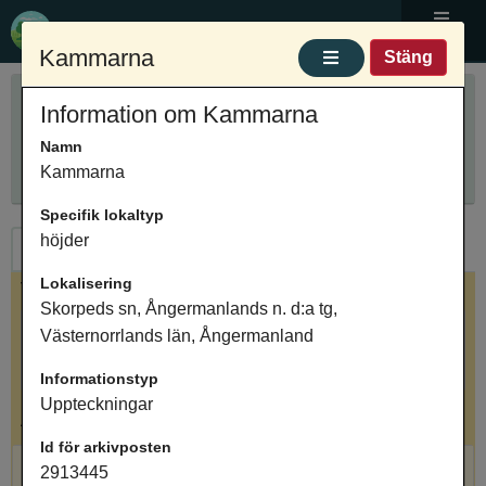
Ortnamnsregistret
Meny
Kammarna
Stäng
Sök ortnamn
Information om Kammarna
Anpassa sökning
Ange ortnamn
Namn
Sök
Innehåller
Kammarna
Specifik lokaltyp
höjder
Ortnamn
Arkivposter
Lokalisering
Valt ortnamn
Skorpeds sn, Ångermanlands n. d:a tg,
Kammarna, terräng, Skorpeds sn, Ångermanlands
Västernorrlands län, Ångermanland
n. d:a tg, Västernorrlands län, Ångermanland
Informationstyp
Uppteckningar
Antal arkivposter: 1
Id för arkivposten
Kammarna, höjder, Uppteckningar
2913445