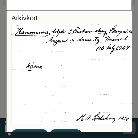
Arkivkort
Spara bild
Visa pdf