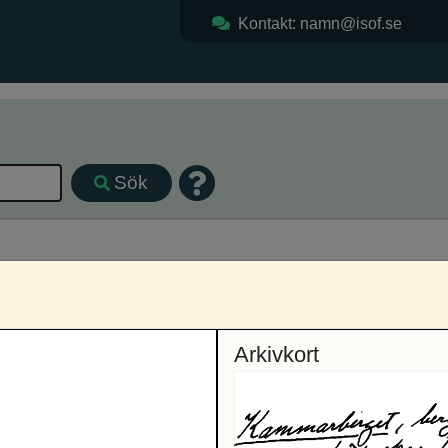
Kontakt: namn@isof.se
Sök
tens län, Västerbotten
Arkivkort
Sortering: