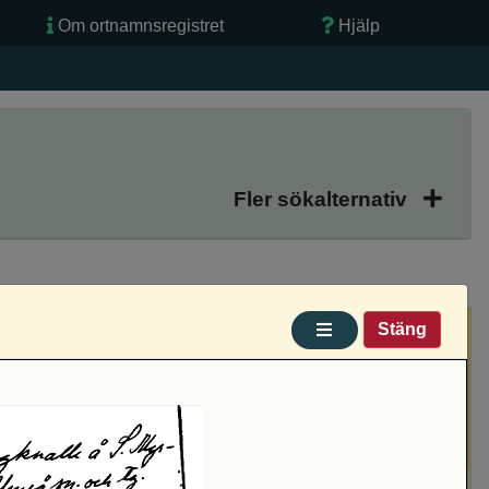
Om ortnamnsregistret
Hjälp
Fler sökalternativ
Stäng
Informationstyp
Omvänd
Filtrera (Alla)