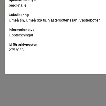
Kammarberget, höjd, Belägg
bergknalle
Kammarberget, bergknalle, Uppteckningar
Lokalisering
Umeå sn, Umeå d:a tg, Västerbottens län, Västerbotten
Informationstyp
Uppteckningar
Id för arkivposten
2753038