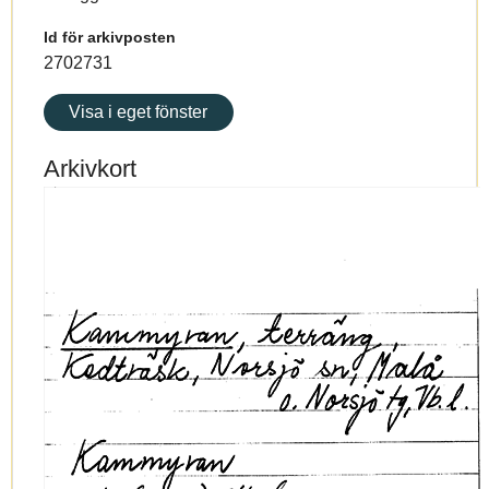
Id för arkivposten
2702731
Visa i eget fönster
Arkivkort