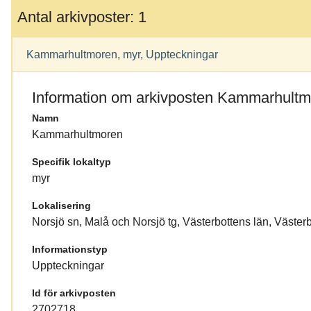
Antal arkivposter: 1
Kammarhultmoren, myr, Uppteckningar
Information om arkivposten Kammarhult
Namn
Kammarhultmoren
Specifik lokaltyp
myr
Lokalisering
Norsjö sn, Malå och Norsjö tg, Västerbottens län, Väster
Informationstyp
Uppteckningar
Id för arkivposten
2702718