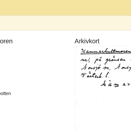
moren
Arkivkort
botten