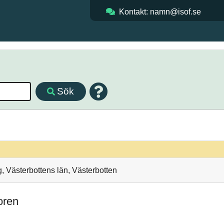
Kontakt: namn@isof.se
Sök
, Västerbottens län, Västerbotten
oren