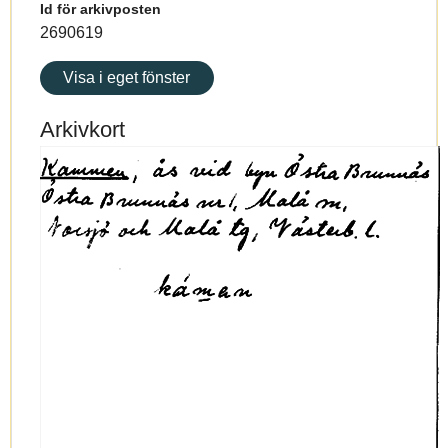
Id för arkivposten
2690619
Visa i eget fönster
Arkivkort