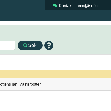
Kontakt: namn@isof.se
Sök
ttens län, Västerbotten