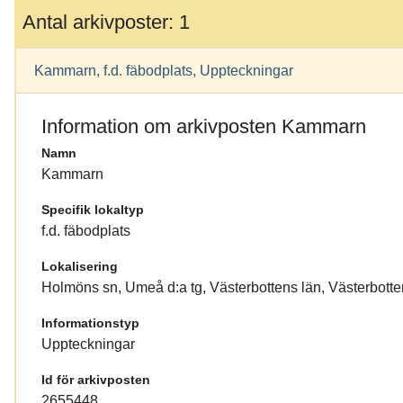
Antal arkivposter: 1
Kammarn, f.d. fäbodplats, Uppteckningar
Information om arkivposten Kammarn
Namn
Kammarn
Specifik lokaltyp
f.d. fäbodplats
Lokalisering
Holmöns sn, Umeå d:a tg, Västerbottens län, Västerbotte
Informationstyp
Uppteckningar
Id för arkivposten
2655448