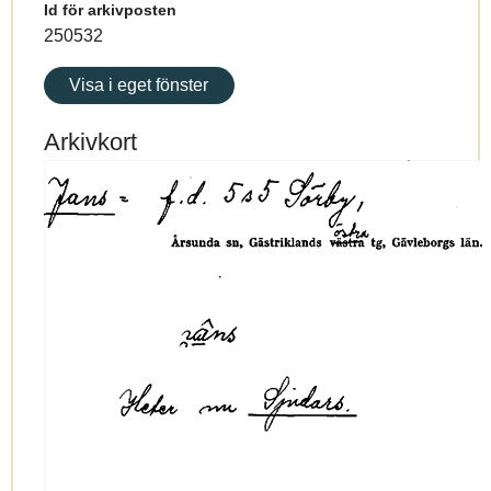
Id för arkivposten
250532
Visa i eget fönster
Arkivkort