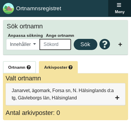
Ortnamnsregistret
Meny
Sök ortnamn
Anpassa sökning
Ange ortnamn
Sök
Innehåller
Ortnamn
Arkivposter
Valt ortnamn
Janarvet, ägomark, Forsa sn, N. Hälsinglands d:a
tg, Gävleborgs län, Hälsingland
Antal arkivposter: 0