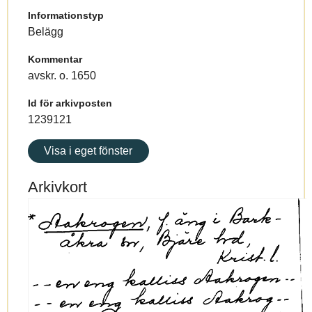
Informationstyp
Belägg
Kommentar
avskr. o. 1650
Id för arkivposten
1239121
Visa i eget fönster
Arkivkort