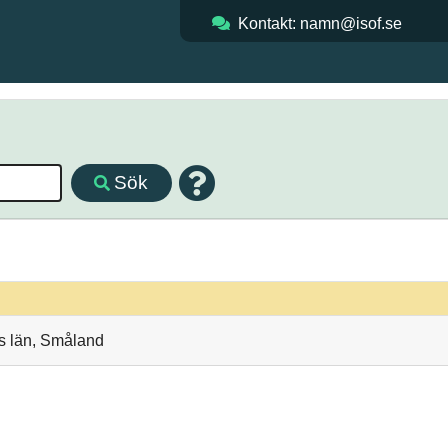
Kontakt: namn@isof.se
Sök
gs län, Småland