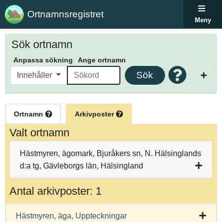
Ortnamnsregistret
Meny
Sök ortnamn
Anpassa sökning
Ange ortnamn
Sök
Innehåller
Ortnamn
Arkivposter
Valt ortnamn
Hästmyren, ägomark, Bjuråkers sn, N. Hälsinglands
d:a tg, Gävleborgs län, Hälsingland
Antal arkivposter: 1
Hästmyren, äga, Uppteckningar