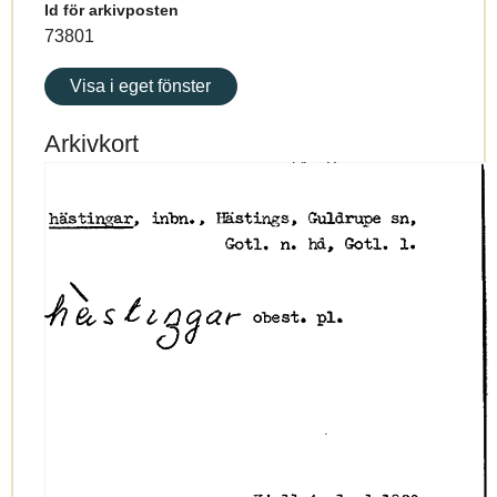
Id för arkivposten
73801
Visa i eget fönster
Arkivkort