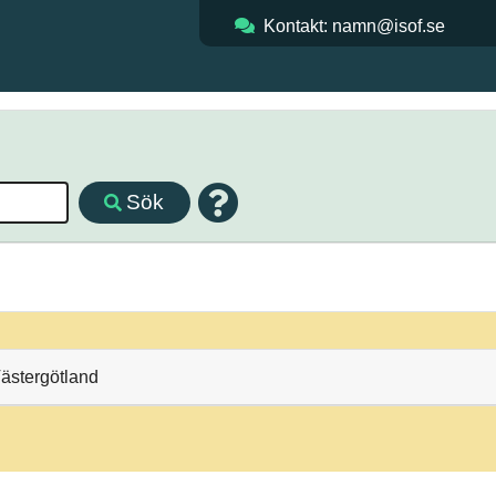
Kontakt: namn@isof.se
Sök
Västergötland