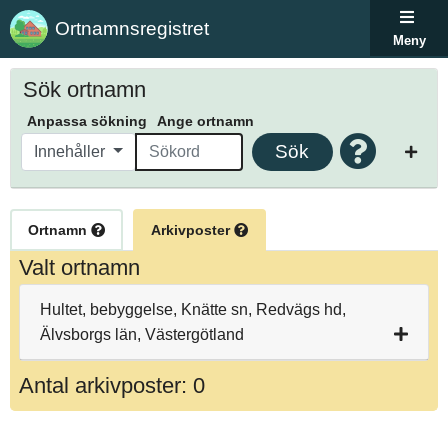
Ortnamnsregistret
Meny
Sök ortnamn
Anpassa sökning
Ange ortnamn
Sök
Innehåller
Ortnamn
Arkivposter
Valt ortnamn
Hultet, bebyggelse, Knätte sn, Redvägs hd,
Älvsborgs län, Västergötland
Antal arkivposter: 0