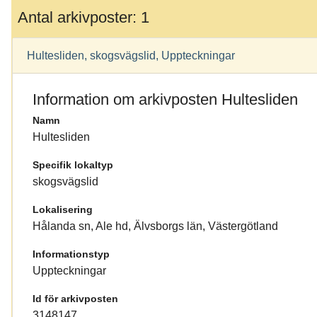
Antal arkivposter: 1
Hultesliden, skogsvägslid, Uppteckningar
Information om arkivposten Hultesliden
Namn
Hultesliden
Specifik lokaltyp
skogsvägslid
Lokalisering
Hålanda sn, Ale hd, Älvsborgs län, Västergötland
Informationstyp
Uppteckningar
Id för arkivposten
3148147