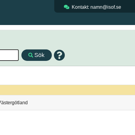
Kontakt: namn@isof.se
Sök
 Västergötland