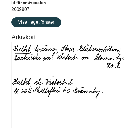
Id för arkivposten
2609907
Visa i eget fönster
Arkivkort