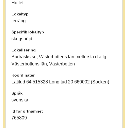
Hultet
Lokaltyp
terräng
Specifik lokaltyp
skogshöjd
Lokalisering
Burträsks sn, Västerbottens län mellersta d:a tg,
Västerbottens län, Västerbotten
Koordinater
Latitud 64,515328 Longitud 20,660002 (Socken)
Språk
svenska
Id för ortnamnet
765809