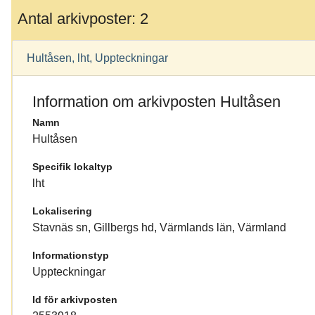
Antal arkivposter: 2
Hultåsen, lht, Uppteckningar
Information om arkivposten Hultåsen
Namn
Hultåsen
Specifik lokaltyp
lht
Lokalisering
Stavnäs sn, Gillbergs hd, Värmlands län, Värmland
Informationstyp
Uppteckningar
Id för arkivposten