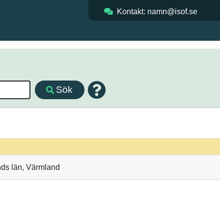
Kontakt: namn@isof.se
Sök
nds län, Värmland