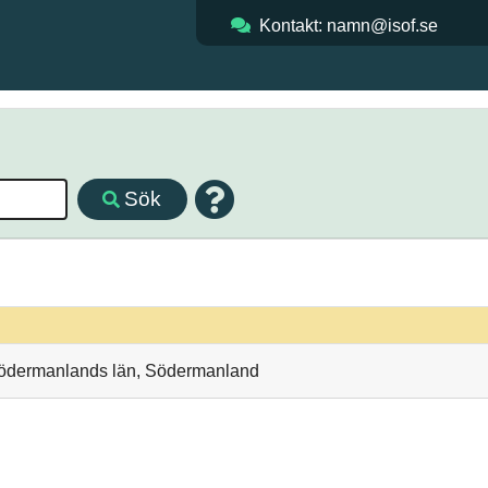
Kontakt: namn@isof.se
Sök
 Södermanlands län, Södermanland