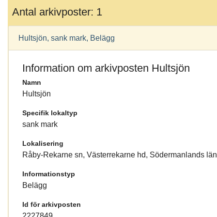
Antal arkivposter: 1
Hultsjön, sank mark, Belägg
Information om arkivposten Hultsjön
Namn
Hultsjön
Specifik lokaltyp
sank mark
Lokalisering
Råby-Rekarne sn, Västerrekarne hd, Södermanlands lä
Informationstyp
Belägg
Id för arkivposten
2227849